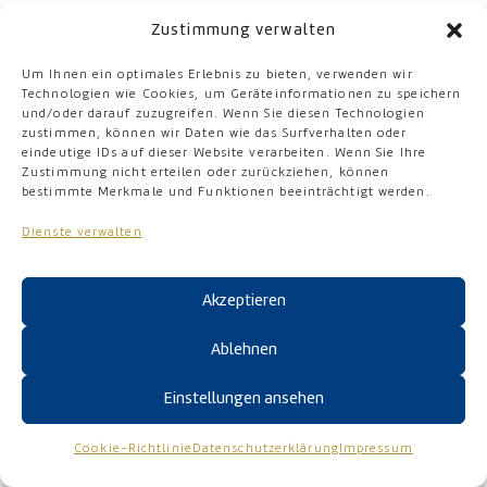
Person per E-Mail oder über ein
Zustimmung verwalten
Kontaktformular den Kontakt mit dem für
die Verarbeitung Verantwortlichen
Um Ihnen ein optimales Erlebnis zu bieten, verwenden wir
aufnimmt, werden die von der betroffenen
Technologien wie Cookies, um Geräteinformationen zu speichern
und/oder darauf zuzugreifen. Wenn Sie diesen Technologien
Person übermittelten personenbezogenen
zustimmen, können wir Daten wie das Surfverhalten oder
Daten automatisch gespeichert. Solche auf
eindeutige IDs auf dieser Website verarbeiten. Wenn Sie Ihre
freiwilliger Basis von einer betroffenen
Zustimmung nicht erteilen oder zurückziehen, können
bestimmte Merkmale und Funktionen beeinträchtigt werden.
Person an den für die Verarbeitung
Verantwortlichen übermittelten
Dienste verwalten
personenbezogenen Daten werden für
Zwecke der Bearbeitung oder der
Akzeptieren
Kontaktaufnahme zur betroffenen Person
gespeichert. Es erfolgt keine Weitergabe
Ablehnen
dieser personenbezogenen Daten an
Dritte.
Einstellungen ansehen
Cookie-Richtlinie
Datenschutzerklärung
Impressum
7. ROUTINEMÄSSIGE L