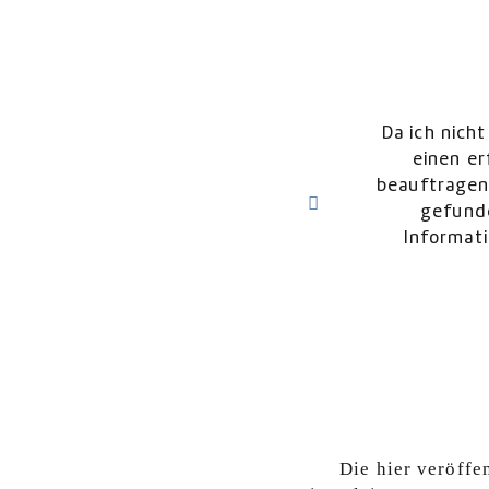
Da ich nicht in der Nähe meiner Immobili
einen erfahrenen und zuverlässigen 
beauftragen. In der Firma Schnorr & Par
gefunden. Die Kommunikation via Te
Informationen wurden - auch proaktiv 
Gefühl, in guten 
Angelika P. -
Die hier veröffe