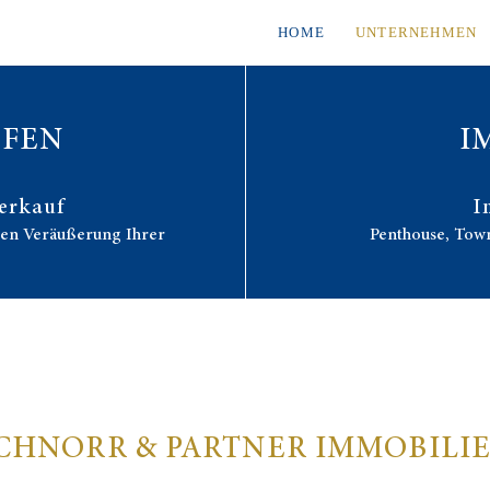
HOME
UNTERNEHMEN
UFEN
I
erkauf
I
hen Veräußerung Ihrer
Penthouse, Tow
CHNORR & PARTNER IMMOBILI