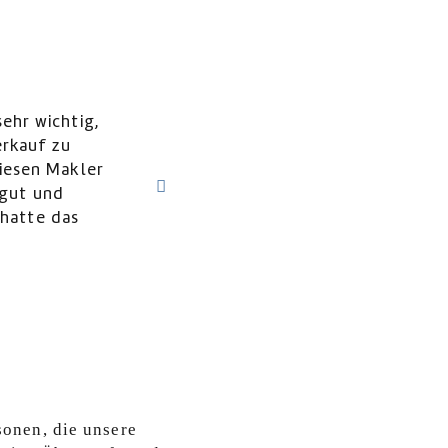
Herr Schnorr ist ein erfahrener, sachverständige
Markt kennt und extrem hilfreich war, den
abzuwickeln.
Jens P. -
Verkäufer
sonen, die unsere