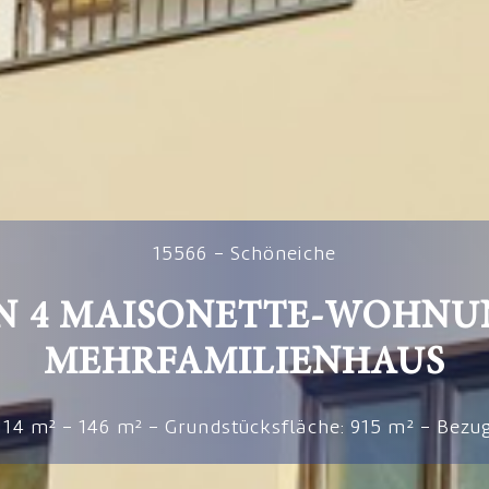
15566 – Schöneiche
N 4 MAISONETTE-WOHNUN
MEHRFAMILIENHAUS
114 m² – 146 m² – Grundstücksfläche: 915 m² – Bezu